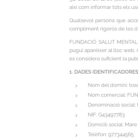
així com informar tots els us
Qualsevol persona que acce
compliment rigorós de les dis
FUNDACIÓ SALUT MENTAL DR
pugui aparèixer al lloc web, 
es considera suficient la 
1. DADES IDENTIFICADORE
Nom del domini: tos
Nom comercial: F
Denominació socia
NIF: G43497783
Domicili social: Mar
Telèfon: 977344565