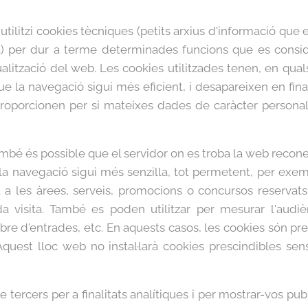
tilitzi cookies tècniques (petits arxius d'informació que e
a) per dur a terme determinades funcions que es consid
alització del web. Les cookies utilitzades tenen, en qual
que la navegació sigui més eficient, i desapareixen en finali
oporcionen per si mateixes dades de caràcter personal i 
ambé és possible que el servidor on es troba la web recone
ue la navegació sigui més senzilla, tot permetent, per exem
t a les àrees, serveis, promocions o concursos reservat
a visita. També es poden utilitzar per mesurar l'audiè
mbre d'entrades, etc. En aquests casos, les cookies són p
. Aquest lloc web no instal·larà cookies prescindibles se
e tercers per a finalitats analítiques i per mostrar-vos pu