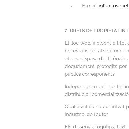
E-mail:
info@tosquel
2. DRETS DE PROPIETAT IN
El lloc web, incloent a títo
necessaris per al seu funcio
el cas, disposa de llicència 
degudament protegits per la 
públics corresponents.
Independentment de la final
distribució i comercialitzaci
Qualsevol ús no autoritzat 
industrial de l'autor.
Els dissenys, logotips, tex