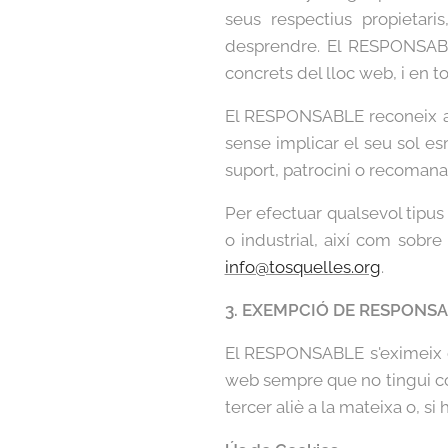
seus respectius propietari
desprendre. El RESPONSABLE
concrets del lloc web, i en to
El RESPONSABLE reconeix a fa
sense implicar el seu sol es
suport, patrocini o recoman
Per efectuar qualsevol tipus
o industrial, així com sobr
info@tosquelles.org
.
3. EXEMPCIÓ DE RESPONSA
El RESPONSABLE s'eximeix de
web sempre que no tingui co
tercer aliè a la mateixa o, si