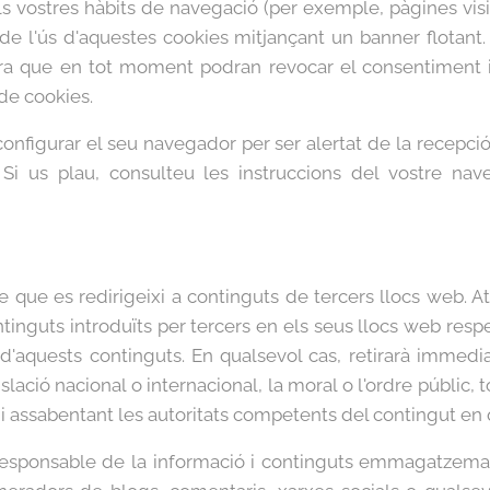
els vostres hàbits de navegació (per exemple, pàgines visi
 de l'ús d'aquestes cookies mitjançant un banner flotant. 
ra que en tot moment podran revocar el consentiment i
 de cookies.
e configurar el seu navegador per ser alertat de la recepc
p. Si us plau, consulteu les instruccions del vostre n
le que es redirigeixi a continguts de tercers llocs web
tinguts introduïts per tercers en els seus llocs web resp
 d'aquests continguts. En qualsevol cas, retirarà immed
slació nacional o internacional, la moral o l'ordre públic,
 i assabentant les autoritats competents del contingut en 
sponsable de la informació i continguts emmagatzemats,