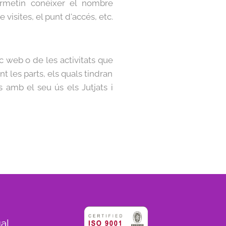
ermetin conèixer el nombre
visites, el punt d'accés, etc.
c web o de les activitats que
t les parts, els quals tindran
s amb el seu ús els Jutjats i
gal