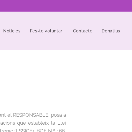
Notícies
Fes-te voluntari
Contacte
Donatius
nt el RESPONSABLE, posa a
acions que estableix la Llei
trònic (LSSICE), BOE N.º 166,