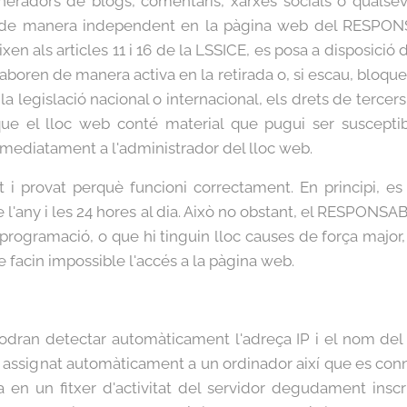
generadors de blogs, comentaris, xarxes socials o qualsev
s de manera independent en la pàgina web del RESPONS
n als articles 11 i 16 de la LSSICE, es posa a disposició de 
laboren de manera activa en la retirada o, si escau, bloque
a legislació nacional o internacional, els drets de tercers 
que el lloc web conté material que pugui ser susceptible
mediatament a l'administrador del lloc web.
t i provat perquè funcioni correctament. En principi, es
l'any i les 24 hores al dia. Això no obstant, el RESPONSAB
programació, o que hi tinguin lloc causes de força major,
 facin impossible l'accés a la pàgina web.
odran detectar automàticament l'adreça IP i el nom del do
assignat automàticament a un ordinador així que es conne
 en un fitxer d'activitat del servidor degudament insc