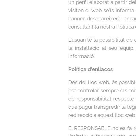
un perfil elaborat a partir d
visiten el web se'ls informa
banner desapareixerà, enca
consultant la nostra Política
L'usuari té la possibilitat d
la instal·lació al seu equi
informació.
Política d'enllaços
Des del lloc web, és possib
pot controlar sempre els con
de responsabilitat respecte
que pugui transgredir la legi
redirecció a aquest lloc web
El RESPONSABLE no es fa re