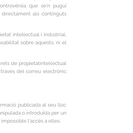
controvèrsia que se'n pugui
 directament als continguts
t intel·lectual i industrial,
abilitat sobre aquests, ni el
ets de propietatintel·lectual
través del correu electrònic
rmació publicada al seu lloc
nipulada o introduïda per un
r impossible l'accés a elles.