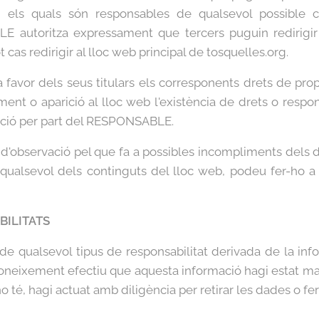
s, els quals són responsables de qualsevol possible 
 autoritza expressament que tercers puguin redirigir
t cas redirigir al lloc web principal de tosquelles.org.
vor dels seus titulars els corresponents drets de propieta
ment o aparició al lloc web l'existència de drets o respons
ació per part del RESPONSABLE.
 d'observació pel que fa a possibles incompliments dels dr
e qualsevol dels continguts del lloc web, podeu fer-ho a 
BILITATS
 qualsevol tipus de responsabilitat derivada de la info
neixement efectiu que aquesta informació hagi estat ma
 ho té, hagi actuat amb diligència per retirar les dades o fe