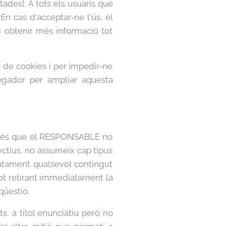
tades). A tots els usuaris que
En cas d'acceptar-ne l'ús, el
 obtenir més informació tot
ió de cookies i per impedir-ne
avegador per ampliar aquesta
. Atès que el RESPONSABLE no
ectius, no assumeix cap tipus
iatament qualsevol contingut
 tot retirant immediatament la
qüestió.
 a títol enunciatiu però no