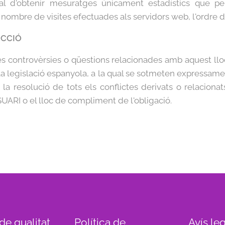
al d'obtenir mesuratges únicament estadístics que p
nombre de visites efectuades als servidors web, l'ordre de 
ICCIÓ
les controvèrsies o qüestions relacionades amb aquest llo
 la legislació espanyola, a la qual se sotmeten expressamen
la resolució de tots els conflictes derivats o relacionat
SUARI o el lloc de compliment de l'obligació.
 de qualitat
Política de
Avís le