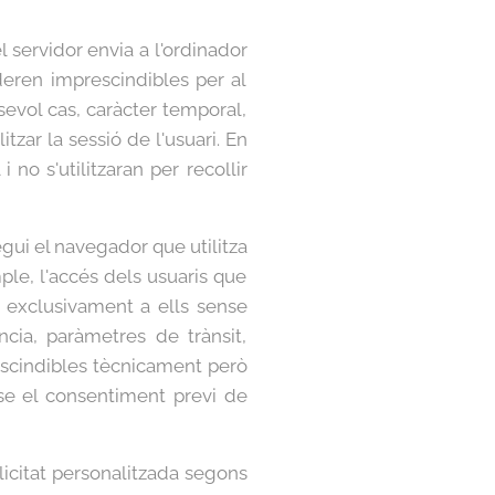
l servidor envia a l'ordinador
eren imprescindibles per al
sevol cas, caràcter temporal,
tzar la sessió de l'usuari. En
no s'utilitzaran per recollir
gui el navegador que utilitza
ple, l'accés dels usuaris que
s exclusivament a ells sense
ncia, paràmetres de trànsit,
rescindibles tècnicament però
nse el consentiment previ de
blicitat personalitzada segons