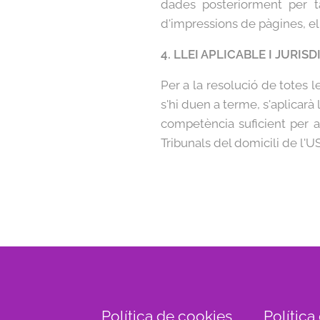
dades posteriorment per t
d'impressions de pàgines, el 
4. LLEI APLICABLE I JURISD
Per a la resolució de totes 
s'hi duen a terme, s'aplicarà
competència suficient per a 
Tribunals del domicili de l'U
Política de cookies
Política