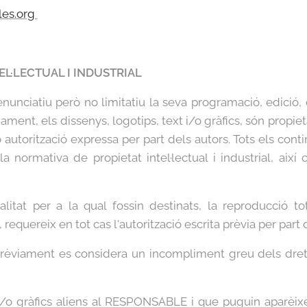
les.org
TEL·LECTUAL I INDUSTRIAL
l enunciatiu però no limitatiu la seva programació, edició,
nament, els dissenys, logotips, text i/o gràfics, són propi
o autorització expressa per part dels autors. Tots els con
normativa de propietat intel·lectual i industrial, així 
itat per a la qual fossin destinats, la reproducció tota
ó, requereix en tot cas l'autorització escrita prèvia per p
prèviament es considera un incompliment greu dels drets 
t i/o gràfics aliens al RESPONSABLE i que puguin aparèixe