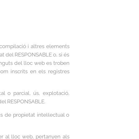
 compilació i altres elements
etat del RESPONSABLE o, si és
tinguts del lloc web es troben
com inscrits en els registres
l o parcial, ús, explotació,
art del RESPONSABLE.
de propietat intel·lectual o
r al lloc web, pertanyen als