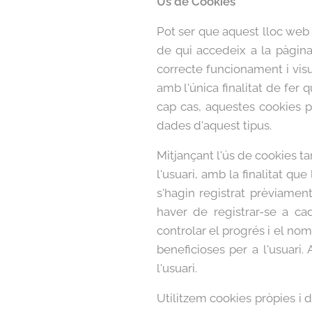
Ús de Cookies
Pot ser que aquest lloc web u
de qui accedeix a la pàgin
correcte funcionament i visu
amb l'única finalitat de fer 
cap cas, aquestes cookies pr
dades d'aquest tipus.
Mitjançant l'ús de cookies t
l'usuari, amb la finalitat q
s'hagin registrat prèviamen
haver de registrar-se a cad
controlar el progrés i el no
beneficioses per a l'usuari
l'usuari.
Utilitzem cookies pròpies i d