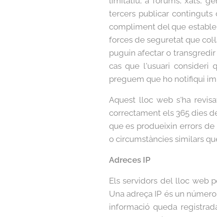
limitatiu, a fòrums, xats, 
tercers publicar contingut
compliment del que estableixe
forces de seguretat que col·
puguin afectar o transgredir l
cas que l'usuari consideri 
preguem que ho notifiqui im
Aquest lloc web s'ha revisa
correctament els 365 dies de 
que es produeixin errors de 
o circumstàncies similars que
Adreces IP
Els servidors del lloc web p
Una adreça IP és un número 
informació queda registrada