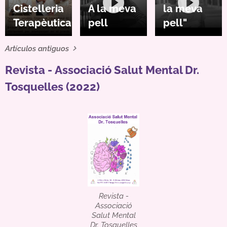
Cistelleria
A la meva
la meva
Terapèutica
pell
pell"
Artículos antiguos
Revista - Associació Salut Mental Dr.
Tosquelles (2022)
Revista -
Associació
Salut Mental
Dr. Tosquelles