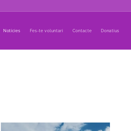
Notícies
Fes-te voluntari
Contacte
Donatius