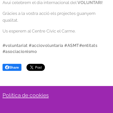
Avui celebrem el dia internacional del
VOLUNTARI
!
Gràcies a la vostra acció els projectes guanyem
qualitat.
Us esperem al Centre Cívic el Carme.
#voluntariat #acciovoluntaria #ASMT#entitats
#asociacionismo
Share
Política de cookies