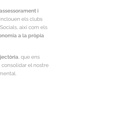
assessorament i
nclouen els clubs
ocials, així com els
tonomia a la pròpia
jectòria
, que ens
i consolidar el nostre
mental.