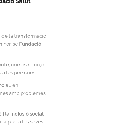
iació Salut
s de la transformació
ominar-se
Fundació
ecte
, que es reforça
ó a les persones.
ncial
, en
sones amb problemes
i la inclusió social
 suport a les seves