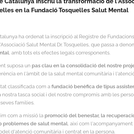
e Catalunya inscriu la transformació de l'Assoc
elles en la Fundació Tosquelles Salut Mental
talunya ha ordenat la inscripció al Registre de Fundacion
, l'Associació Salut Mental Dr. Tosquelles, que passa a den
ntal
, amb tots els efectes legals corresponents.
nt suposa un
pas clau en la consolidació del nostre proj
rència en l'àmbit de la salut mental comunitària i l'atenci
stat classificada com a
fundació benèfica de tipus assiste
 nostra tasca social i del nostre compromís amb les per
 seves famílies.
im com a missió la
promoció del benestar, la recuperació 
b problemes de salut mental
, així com l'acompanyament i
odel d'atenció comunitària i centrat en la persona.