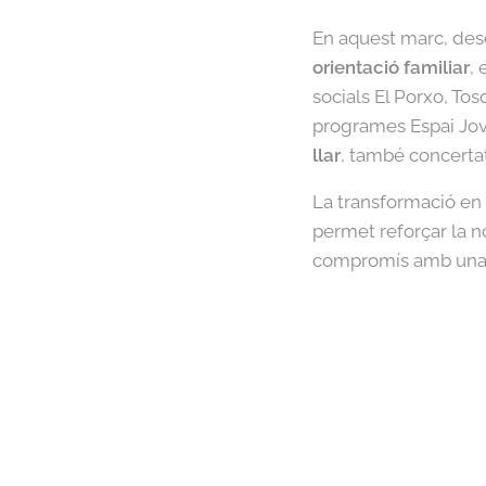
En aquest marc, dese
orientació familiar
, 
socials El Porxo, To
programes Espai Jove
llar
, també concerta
La transformació en
permet reforçar la no
compromís amb una so