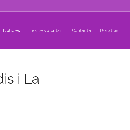
Notícies
Fes-te voluntari
Contacte
Donatius
is i La