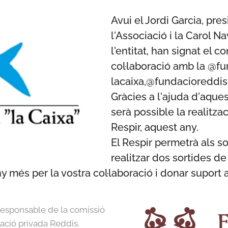
Avui el Jordi Garcia, pre
l'Associació i la Carol N
l'entitat, han signat el c
col·laboració amb la @fu
lacaixa,@fundacioreddis 
Gràcies a l'ajuda d'aques
serà possible la realitz
Respir, aquest any.
El Respir permetrà als so
realitzar dos sortides d
 més per la vostra col·laboració i donar suport a
esponsable de la comissió
dació privada Reddis.