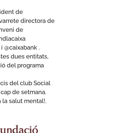
sident de
avarrete directora de
onveni de
ndlacaixa
i @caixabank .
tes dues entitats,
ació del programa
cis del club Social
e cap de setmana.
 la salut mental!.