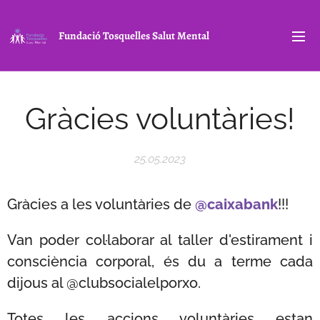
Fundació Tosquelles Salut Mental
Gràcies voluntàries!
25.05.2023
Gràcies a les voluntàries de
@caixabank
!!!
Van poder col·laborar al taller d'estirament i
consciència corporal, és du a terme cada
dijous al @clubsocialelporxo.
Totes les accions voluntàries estan